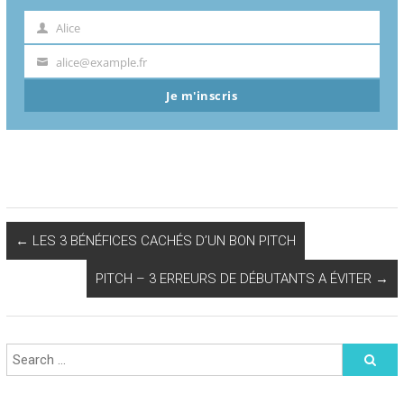
Alice
Prénom
alice@example.fr
Votre
email
Je m'inscris
←
LES 3 BÉNÉFICES CACHÉS D’UN BON PITCH
PITCH – 3 ERREURS DE DÉBUTANTS A ÉVITER
→