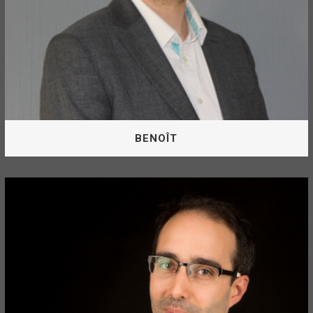
BENOÎT
Le Prof
- 5000 personnes formées
- Jury de centaines de pitchs
- Inventeur de la méthode "Story Pitch"