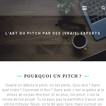
Skip
FORMATION PITCH
to
content
L’ART DU PITCH PAR DES (VRAIS) EXPERTS
POURQUOI UN PITCH ?
Quand on débute le pitch, on est perdu. Quoi dire ? Dans
quel ordre ? Comment le dire ? Sans aide, c'est la galère et le
stress de ne pas être bon. Et en plus, ton pitch, c'est la
vitrine de ton projet. Tu ne peux pas te permettre d'avoir une
vitrine miteuse. Nous, on te dit quoi faire, mais surtout on