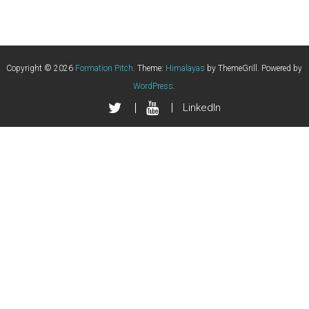
Copyright © 2026
Formation Pitch
. Theme:
Himalayas
by ThemeGrill. Powered by
WordPress
.
LinkedIn